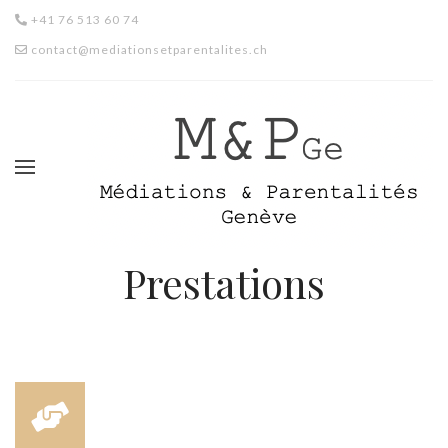
+41 76 513 60 74
contact@mediationsetparentalites.ch
Prestations